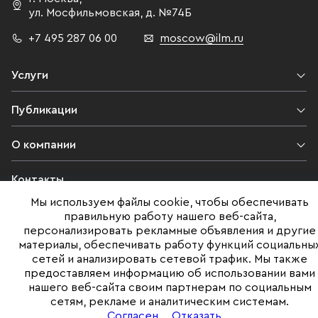
ул. Мосфильмовская,
д. №74Б
+7 495 287 06 00
moscow@ilm.ru
Услуги
Публикации
О компании
Контакты
Мы используем файлы cookie, чтобы обеспечивать
Юридическая информация
правильную работу нашего веб-сайта,
персонализировать рекламные объявления и другие
материалы, обеспечивать работу функций социальны
сетей и анализировать сетевой трафик. Мы также
©ILM 2009-2026. Все права защищены
предоставляем информацию об использовании вами
нашего веб-сайта своим партнерам по социальным
Представленная на сайте информация, в т.ч. стоимости объектов,
сетям, рекламе и аналитическим системам.
носит информационный характер
и не является публичной офертой. Условия продажи объекта могут
Согласен
Отказать