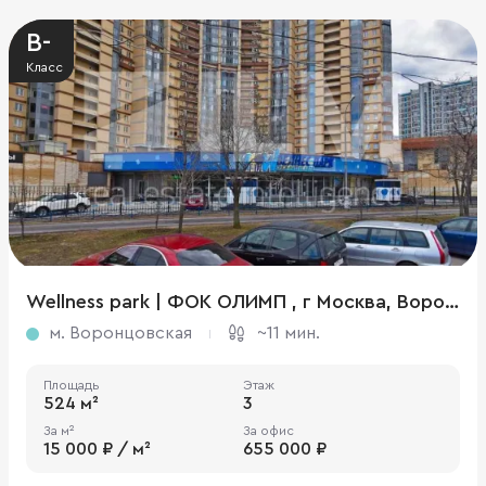
B-
Класс
Wellness park | ФОК ОЛИМП , г Москва, Воронцовские Пруды ул., 3, стр. 1
м. Воронцовская
~11 мин.
Площадь
Этаж
524 м²
3
За м²
За офис
15 000 ₽ / м²
655 000 ₽