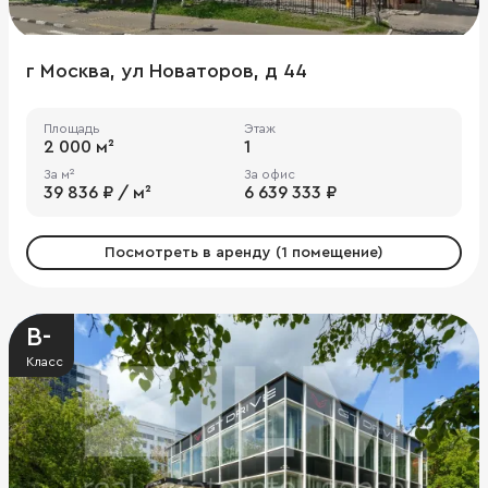
г Москва, ул Новаторов, д 44
Площадь
Этаж
2 000 м²
1
За м²
За офис
39 836 ₽ / м²
6 639 333 ₽
Посмотреть в аренду (1 помещение)
B-
Класс