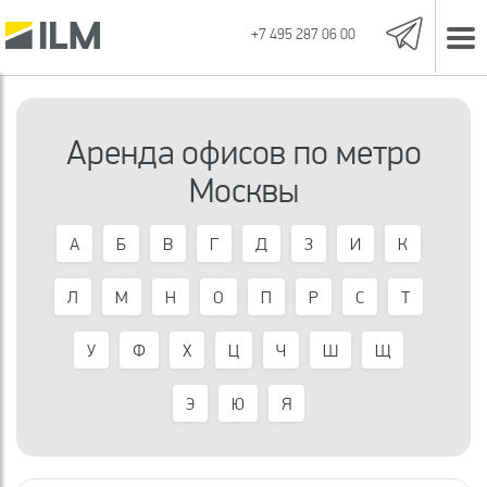
+7 495 287 06 00
Аренда офисов по метро
Москвы
А
Б
В
Г
Д
З
И
К
Л
М
Н
О
П
Р
С
Т
У
Ф
Х
Ц
Ч
Ш
Щ
Э
Ю
Я