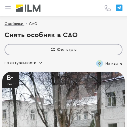
Особняки
САО
Снять особняк в САО
Фильтры
по актуальности
На карте
B-
Класс