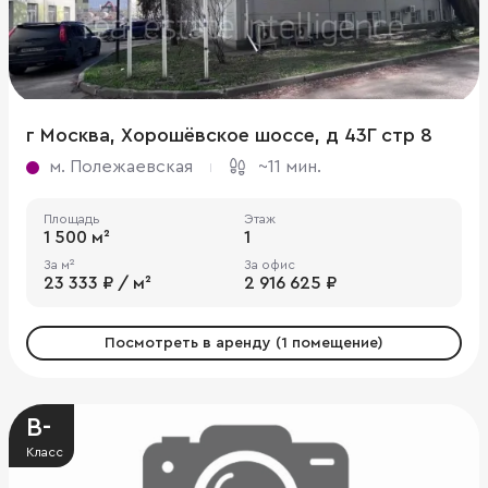
г Москва, Хорошёвское шоссе, д 43Г стр 8
м. Полежаевская
~11 мин.
Площадь
Этаж
1 500 м²
1
За м²
За офис
23 333 ₽ / м²
2 916 625 ₽
Посмотреть в аренду (1 помещение)
B-
Класс