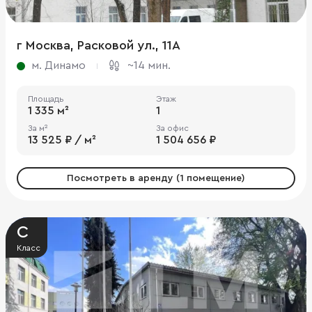
г Москва, Расковой ул., 11А
м. Динамо
~14 мин.
Площадь
Этаж
1 335 м²
1
За м²
За офис
13 525 ₽ / м²
1 504 656 ₽
Посмотреть в аренду (1 помещение)
C
Класс