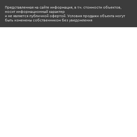
общей арен
Представленная на сайте информация, в т.ч. стоимости объектов,
в 56 900 кв. 
носит информационный характер
на 1000 апар
и не является публичной офертой. Условия продажи объекта могут
быть изменены собственником без уведомления
заполнена се
Одно здание 
ноябре 2016 
миллиардера
Сумма сделки
аналогичное 
сейчас прода
рублей за 1 к
управляющий
Лукашев. Так
Рыбакова мог
рублей. Подробнее:
http://www.fo
gorod-sparta
na-futbolnyh