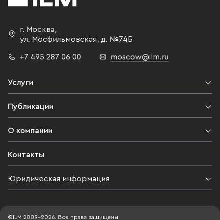
включена в з
чемпионат ми
г. Москва
,
осенью 2012 
ул. Мосфильмовская,
д. №74Б
что игры пер
+7 495 287 06 00
moscow@ilm.ru
проводиться 
открытие ст
переносилос
Услуги
планировалос
первых боле
Публикации
2017 года, в
«Динамо» Льв
О компании
называлась да
однако и к э
Контакты
не успели по
Коммерческа
Юридическая информация
состоит из п
под управлен
298 номеров
©ILM 2009-2026. Все права защищены