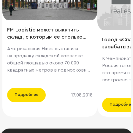
FM Logistic может выкупить
склад, с которым ее столько
Город «Спар
связывает
зарабатыва
Американская Hines выставила
стадионах 
на продажу складской комплекс
К Чемпионату
общей площадью около 70 000
Россия готов
квадратных метров в подмосковной
это время в 
Лобне, пишут «Ведомости».
построено т
Основная причина избавления от
стадиона: дл
актива – завершение инвестпериода
«Динамо». Fo
17.08.2018
Подробнее
у фона. Склад был куплен в 2011-м у
устроена эк
Подробне
AIG European Real Estate Partners
проекта и см
ориентировочно за $80 млн. По
вложения инвесторов
словам директора департамента
с возвратом 
складской и индустриальной
ждать «ВТБ 