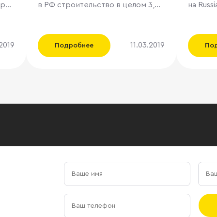
еры.
в РФ строительство в целом 3,6
на Russ
бъем
млн кв. м жилья, что
выставк
утри
соответствует почти половине
Дата: 13 
объема ввода новостроек в
Канны, 
.2019
11.03.2019
Подробнее
По
Москве, на самом крупном
салон Croisette 
рынке в
традиц
сов
стране, пишет "Коммерсантъ".
более 
Но это не предел, считают в
коммер
Рейтинговом агентстве
Здесь с
2018
стройкомплекса (РАСК),
менедж
портфель потенциальных
компан
банкротов достигает 7,8 млн кв.
объект
КАД
м. Массовый уход мелких и
недвиж
средних застройщиков может
а также
начаться уже летом, уверяют
управле
участники рынка. РАСК
этом го
ЦИАН
подготовило для "Ъ" отчет,
будет 
согласно которому в 2018 году
«WTF: W
um
по всей стране на разных
Инвести