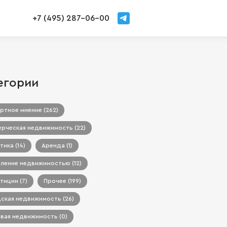
+7 (495) 287-06-00
егории
ртное мнение (262)
рческая недвижимость (22)
тика (14)
Аренда (1)
ление недвижимостью (12)
тиции (7)
Прочее (199)
ская недвижимость (26)
вая недвижимость (0)