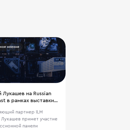
ное мнение
 Лукашев на Russian
ast в рамках выставки
 13 марта, Канны
яющий партнер ILM
 Лукашев примет участие
уссионной панели