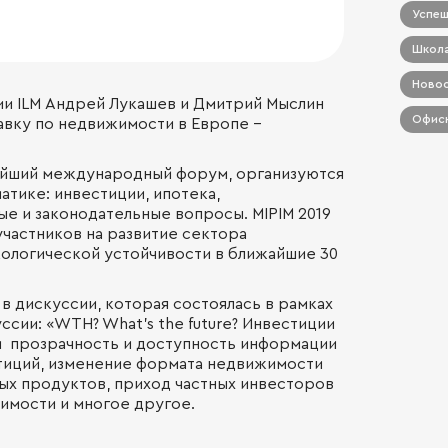
Успеш
Школа
Новос
и ILM Андрей Лукашев и Дмитрий Мыслин
Офисн
вку по недвижимости в Европе –
нейший международный форум,
организуются
тике: инвестиции, ипотека,
е и законодательные вопросы. MIPIM 2019
частников на развитие сектора
кологической устойчивости в ближайшие 30
в дискуссии, которая состоялась в рамках
ссии: «WTH? What’s the future? Инвестиции
и прозрачность и доступность информации
стиций, изменение формата недвижимости
вых продуктов, приход частных инвесторов
имости и многое другое.