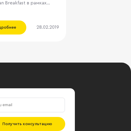
ian Breakfast в рамках
и MIPIM 13 марта в Каннах.
марта 2019 года Место:
Франция, Отель Majestic,
28.02.2019
дробнее
Русский завтрак -
ионное место встречи
чем 200 лидеров рынка
ческой недвижимости.
обираются: топ-
мент девелоперских
ий, собственники
ов торговой
имости, лидеры бизнеса,
 специалисты в области
ния и консалтинга. В
ду «Русский Завтрак»
посвящен теме
hat’s the Future?
Получить консультацию
ции в 2050 году» .