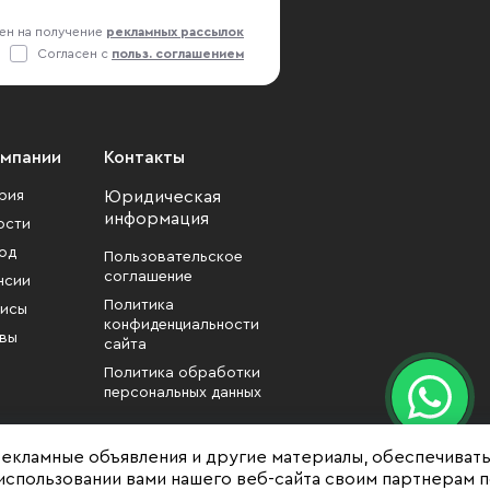
 вопросы: • Как
ен на получение
рекламных рассылок
йн повлияет на рынок
Согласен с
польз. соглашением
ческой недвижимости? •
ы или искусственный
кт: кто будет заключать
будущем? • Новые
омпании
Контакты
ы коммерческой
рия
Юридическая
имости - выгодные новые
информация
ости
ционные продукты? • За
од
го будет расти рынок
Пользовательское
соглашение
ческой недвижимости?
нсии
Политика
нее: http://www.imevents.ru/event/379
исы
конфиденциальности
вы
сайта
Политика обработки
персональных данных
рекламные объявления и другие материалы, обеспечиват
использовании вами нашего веб-сайта своим партнерам 