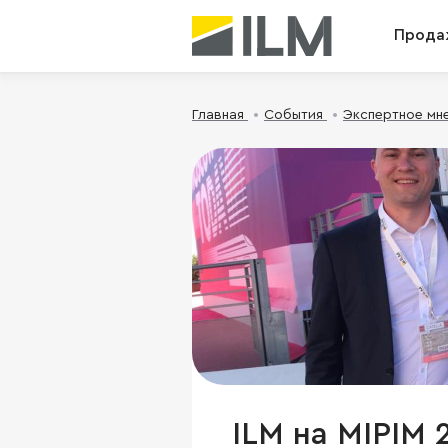
Прода
Главная
События
Экспертное мн
ILM на MIPIM 