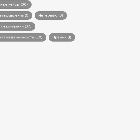
ные кейсы (30)
 управления (1)
Интервью (3)
ти компании (37)
ая недвижимость (50)
Премии (1)