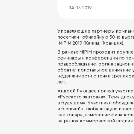
14.03.2019
Управляющие партнёры компани
посетили юбилейную 30-ю выста
MIPIM 2019 (Канны, Франция).
В рамках MIPIM проходит круп
семинары и конференции по тема
правообладание, организационны
обратил пристальное внимание у
недвижимости с точки зрения э
лет.
Андрей Лукашев принял участие 
«Русского завтрака». Тема диску
в будущем». Участники обсудил
и блокчейн, глобализацию инве
как товара, изменение финансо
на рынок коммерческой недвиж