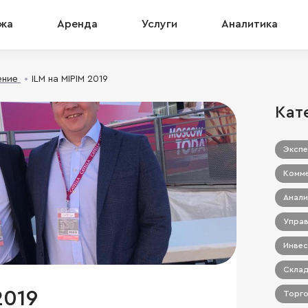
жа
Аренда
Услуги
Аналитика
ение
ILM на MIPIM 2019
Кат
Экспе
Комме
Анали
Управ
Инвес
Склад
2019
Торго