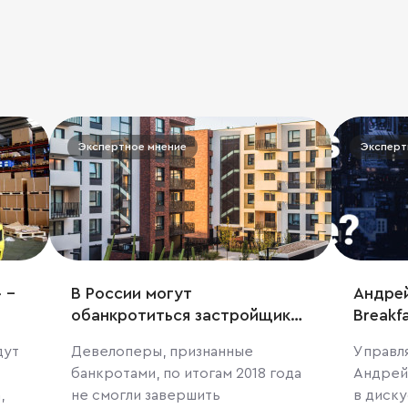
Экспертное мнение
Эксперт
 –
В России могут
Андрей
обанкротиться застройщики
Breakf
более 7 млн кв. м жилья
MIPIM.
дут
Девелоперы, признанные
Управл
банкротами, по итогам 2018 года
Андрей
,
не смогли завершить
в диск