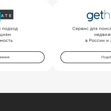
 подход
Сервис для поис
ициям
недвиж
мость
в России и
жения
Подо