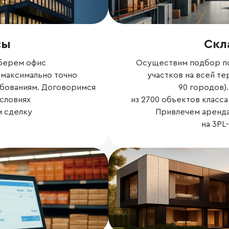
сы
Скл
берем офис
Осуществим подбор п
, максимально точно
участков на всей т
бованиям. Договоримся
90 городов).
словиях
из 2700 объектов класса 
м сделку
Привлечем аренда
на 3PL