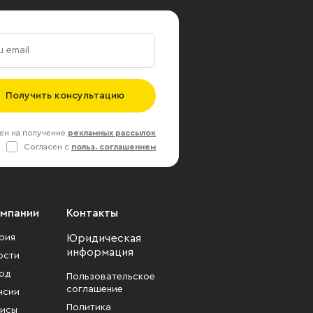
Получить консультацию
ен на получение
рекламных рассылок
Согласен с
польз. соглашением
омпании
Контакты
рия
Юридическая
информация
ости
од
Пользовательское
соглашение
нсии
Политика
исы