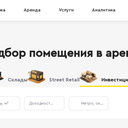
жа
Аренда
Услуги
Аналитика
дбор помещения в аре
Склады
Street Retail
Инвестици
, м²
Доходность, %