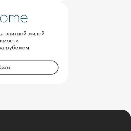
ка элитной жилой
имости
 за рубежом
брать