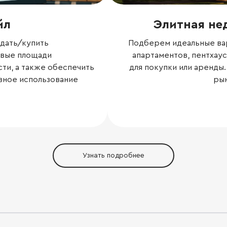
йл
Элитная не
дать/купить
Подберем идеальные вар
овые площади
апартаментов, пентхау
ти, а также обеспечить
для покупки или аренды
вное использование
ры
Узнать подробнее