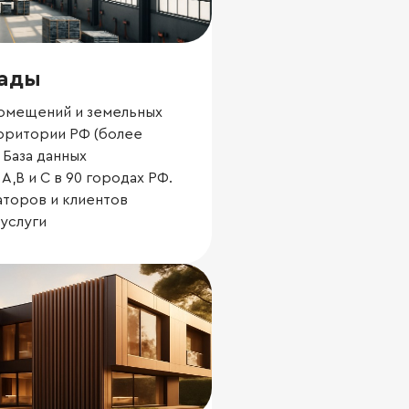
ады
омещений и земельных
ерритории РФ (более
 База данных
А,В и С в 90 городах РФ.
торов и клиентов
-услуги