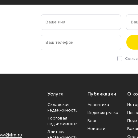
Соглас
Услуги
Публикации
О к
Складская
Аналитика
Исто
недвижимость
Индексы рынка
Ценн
Торговая
Блог
Подх
недвижимость
Новости
Вака
Элитная
w@ilm.ru
Серв
недвижимость