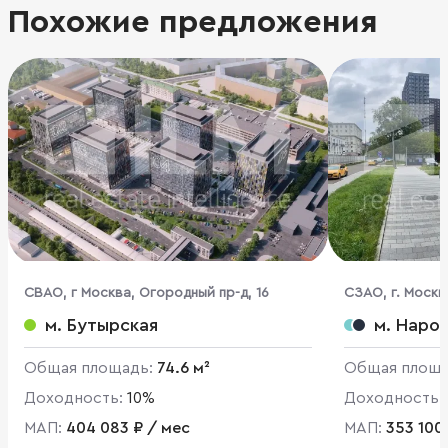
Похожие предложения
CВАО, г Москва, Огородный пр-д, 16
CЗАО, г. Москв
м. Бутырская
м. Наро
Общая площадь:
74.6 м²
Общая площ
Доходность:
10%
Доходность:
МАП:
404 083 ₽ / мес
МАП:
353 100