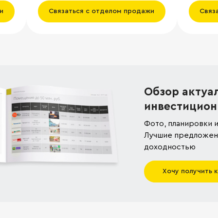
НДС
и
Связаться с отделом продажи
Связ
Обзор актуа
инвестицион
Фото, планировки и
Лучшие предложени
доходностью
Хочу получить 