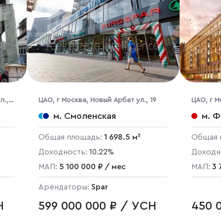
л.,
ЦАО, г Москва, Новый Арбат ул., 19
ЦАО, г М
м. Смоленская
м. Ф
Общая площадь:
1 698.5 м²
Общая 
Доходность:
10.22%
Доходн
МАП:
5 100 000 ₽ / мес
МАП:
3 
Арендаторы:
Spar
Н
599 000 000 ₽ / УСН
450 0