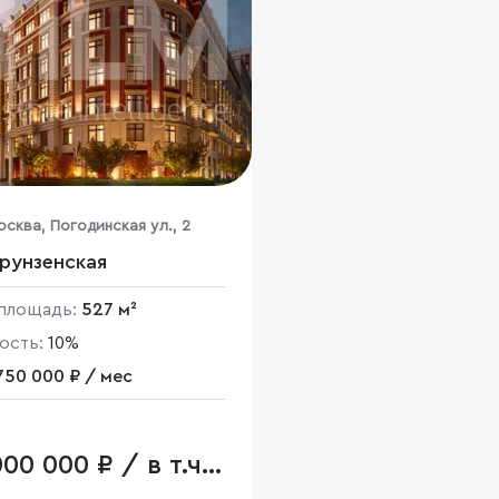
осква, Погодинская ул., 2
рунзенская
площадь:
527 м²
ость:
10%
750 000 ₽ / мес
00 000 ₽ / в т.ч.