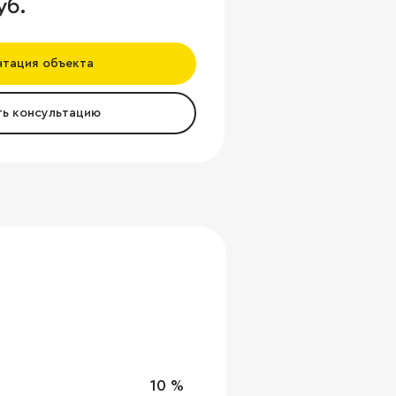
уб.
нтация объекта
ть консультацию
10 %