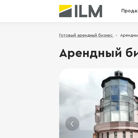
Прода
Готовый арендный бизнес
Арендный
Арендный би