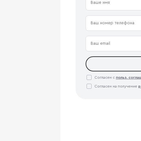
Согласен с
польз. согл
Согласен на получение
р