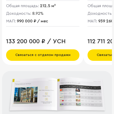
Общая площадь:
212.5 м²
Общая площ
Доходность:
8.92%
Доходность:
МАП:
990 000 ₽ / мес
МАП:
939 260
133 200 000 ₽ / УСН
112 711 2
Связаться с отделом продажи
Связатьс