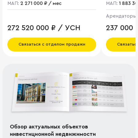
МАП:
2 271 000 ₽ / мес
МАП:
1 883 3
Арендаторы
ВкусВилл
272 520 000 ₽ / УСН
237 000 
Связаться с отделом продажи
Связатьс
Обзор актуальных объектов
инвестиционной недвижимости