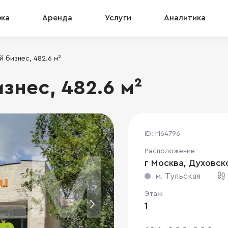
жа
Аренда
Услуги
Аналитика
 бизнес, 482.6 м²
знес, 482.6 м²
ID: r164796
Расположение
г Москва, Духовско
м. Тульская
Этаж
1