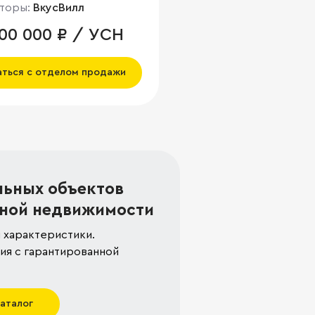
торы:
ВкусВилл
000 000 ₽ / УСН
аться с отделом продажи
льных объектов
ной недвижимости
 характеристики.
я с гарантированной
каталог