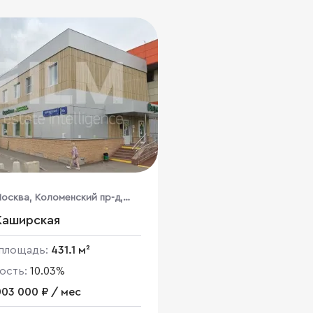
осква, Коломенский пр-д,
Каширская
площадь:
431.1 м²
ость:
10.03%
003 000 ₽ / мес