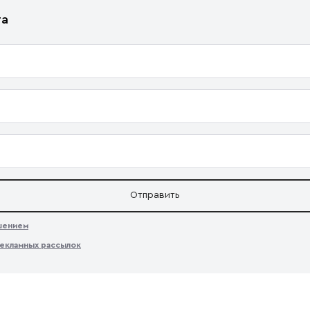
та
Отправить
ашением
екламных рассылок