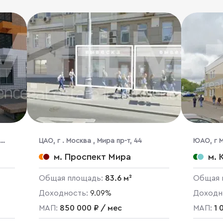
ЦАО, г . Москва , Мира пр-т, 44
ЮАО, г М
10А
м. Проспект Мира
м. 
Общая площадь:
83.6 м²
Общая 
Доходность:
9.09%
Доходн
МАП:
850 000 ₽ / мес
МАП:
1 