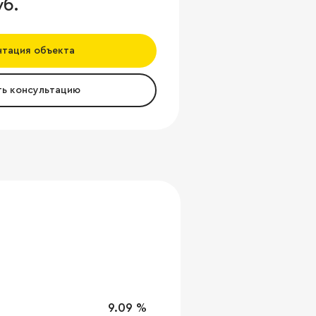
уб.
нтация объекта
ть консультацию
9.09 %