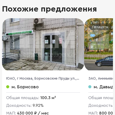
Похожие предложения
Продукты
ЮАО, г Москва, Борисовские Пруды ул.,
ЗАО, Аминьевск
14, кор. 4
м. Борисово
м. Давыд
Общая площадь:
100.3 м²
Общая площ
Доходность:
9.92%
Доходность:
МАП:
430 000 ₽ / мес
МАП:
800 000