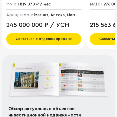
МАП:
1 819 070 ₽ / мес
МАП:
1 976 00
Арендаторы:
Магнит, Аптека, Магнит
Косметикс
245 000 000 ₽ / УСН
215 563 
Связаться с отделом продажи
Связатьс
Обзор актуальных объектов
инвестиционной недвижимости