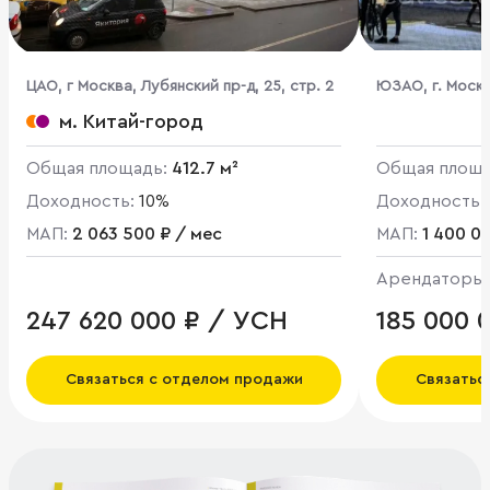
ЦАО, г Москва, Лубянский пр-д, 25, стр. 2
ЮЗАО, г. Москв
Куприна пр-кт, 
м. Китай-город
Общая площадь:
412.7 м²
Общая площ
Доходность:
10%
Доходность:
МАП:
2 063 500 ₽ / мес
МАП:
1 400 0
Арендаторы
247 620 000 ₽ / УСН
185 000 
Связаться с отделом продажи
Связатьс