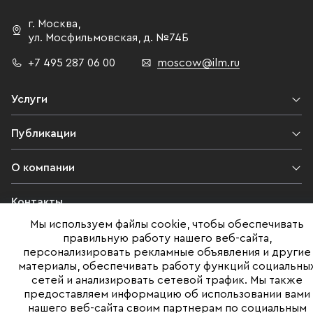
г. Москва
,
ул. Мосфильмовская,
д. №74Б
+7 495 287 06 00
moscow@ilm.ru
Услуги
Публикации
О компании
Контакты
Мы используем файлы cookie, чтобы обеспечивать
Юридическая информация
правильную работу нашего веб-сайта,
персонализировать рекламные объявления и другие
материалы, обеспечивать работу функций социальны
сетей и анализировать сетевой трафик. Мы также
©ILM 2009-2026. Все права защищены
предоставляем информацию об использовании вами
нашего веб-сайта своим партнерам по социальным
Представленная на сайте информация, в т.ч. стоимости объектов,