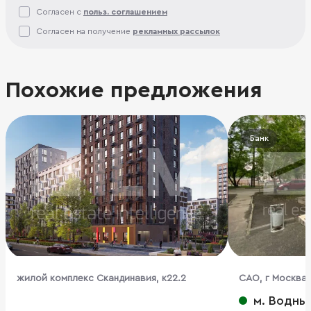
Согласен с
польз. соглашением
Согласен на получение
рекламных рассылок
Похожие предложения
Банк
жилой комплекс Скандинавия, к22.2
CАО, г Москва,
м. Водны