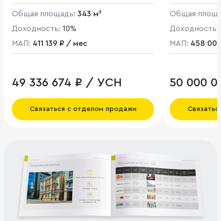
Общая площадь:
343 м²
Общая площ
Доходность:
10%
Доходность:
МАП:
411 139 ₽ / мес
МАП:
458 000
49 336 674 ₽ / УСН
50 000 0
Связаться с отделом продажи
Связатьс