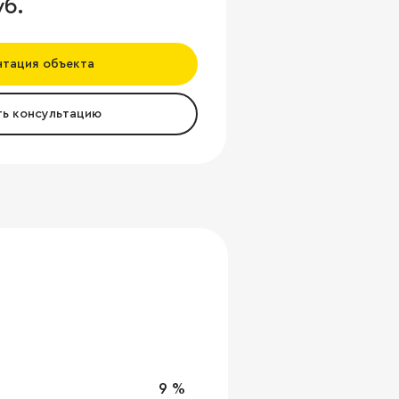
уб.
нтация объекта
ть консультацию
9 %