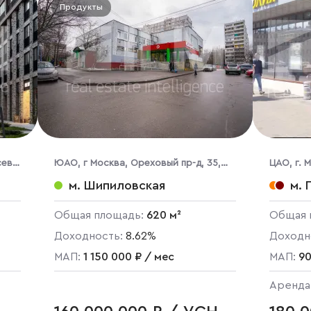
Продукты
сева
ЮАО, г Москва, Ореховый пр-д, 35,
ЦАО, г. 
кор. 2
м. Шипиловская
м. 
Общая площадь:
620 м²
Общая 
Доходность:
8.62%
Доходн
МАП:
1 150 000 ₽ / мес
МАП:
90
Аренда