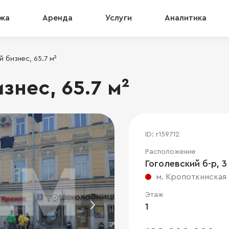
жа
Аренда
Услуги
Аналитика
 бизнес, 65.7 м²
нес, 65.7 м²
ID: r159712
Расположение
Гоголевский б-р, 3
м. Кропоткинская
Этаж
1