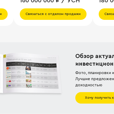
160 000 000 ₽ / УСН
180 
и
Связаться с отделом продажи
Связ
Обзор актуа
инвестицион
Фото, планировки и
Лучшие предложени
доходностью
Хочу получить 