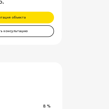
б.
нтация объекта
ть консультацию
8 %