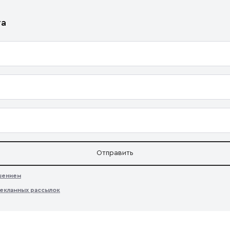
та
Отправить
ашением
екламных рассылок