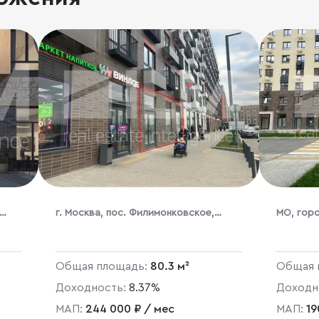
г. Москва, пос. Филимонковское,
МО, гор
Новосередневский пр-кт, 17к2
посёлок
к.5.2
Общая площадь:
80.3 м²
Общая 
Доходность:
8.37%
Доходн
МАП:
244 000 ₽ / мес
МАП:
19