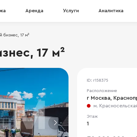
жа
Аренда
Услуги
Аналитика
 бизнес, 17 м²
нес, 17 м²
ID: r158375
Расположение
г Москва, Краснопр
м. Красносельска
Этаж
1