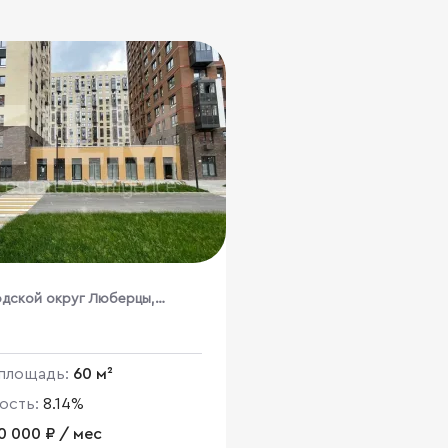
одской округ Люберцы,
 Мирный, ЖК Томилино парк,
площадь:
60 м²
ость:
8.14%
0 000 ₽ / мес