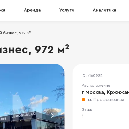
жа
Аренда
Услуги
Аналитика
 бизнес, 972 м²
знес, 972 м²
ID: r160922
Расположение
г Москва, Кржижано
м. Профсоюзная
Этаж
1