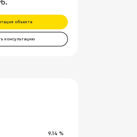
уб.
нтация объекта
ть консультацию
9.14 %