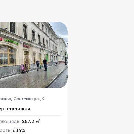
осква, Сретенка ул., 9
ургеневская
площадь:
287.2 м²
ость:
6.14%