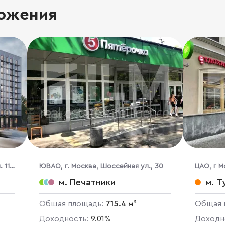
ожения
 11,
ЮВАО, г. Москва, Шоссейная ул., 30
ЦАО, г М
м. Печатники
м. Т
Общая площадь:
715.4 м²
Общая 
Доходность:
9.01%
Доходн