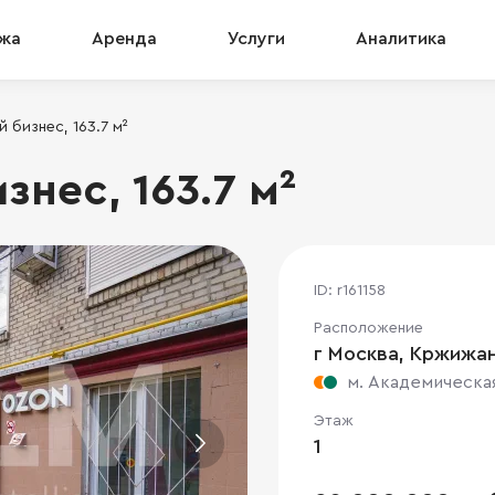
жа
Аренда
Услуги
Аналитика
 бизнес, 163.7 м²
нес, 163.7 м²
ID: r161158
Расположение
г Москва, Кржижано
м. Академическа
Этаж
1