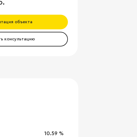
б.
нтация объекта
ть консультацию
10.59 %