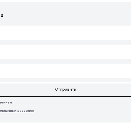
та
Отправить
ашением
екламных рассылок