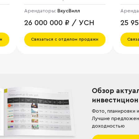
Арендаторы:
ВкусВилл
Аренда
26 000 000 ₽ / УСН
25 9
и
Связаться с отделом продажи
Связ
Обзор актуа
инвестицион
Фото, планировки и
Лучшие предложени
доходностью