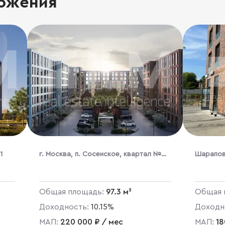
ожения
1
г. Москва, п. Сосенское, квартал №
Шарапов
82, ЖК Новое Летово, к2
Аэростат
Общая площадь:
97.3 м²
Общая 
Доходность:
10.15%
Доходн
МАП:
220 000 ₽ / мес
МАП:
18