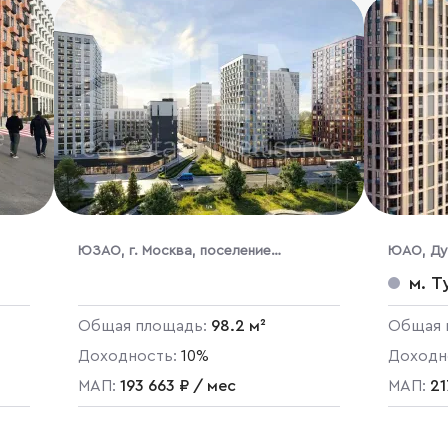
ЮЗАО, г. Москва, поселение
ЮАО, Дуб
Сосенское, жилой комплекс
м. Т
Бунинские Кварталы, к1.3
Общая площадь:
98.2 м²
Общая 
Доходность:
10%
Доходн
МАП:
193 663 ₽ / мес
МАП:
21