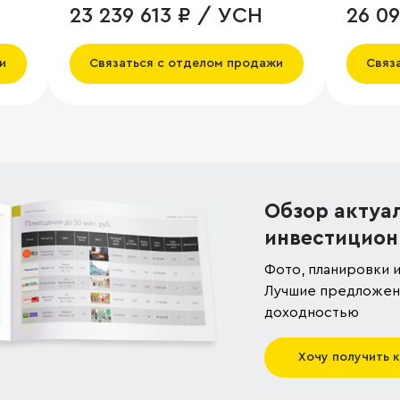
23 239 613 ₽ / УСН
26 09
НДС
и
Связаться с отделом продажи
Связ
Обзор актуа
инвестицион
Фото, планировки и
Лучшие предложени
доходностью
Хочу получить 