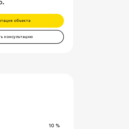
б.
нтация объекта
ть консультацию
10 %