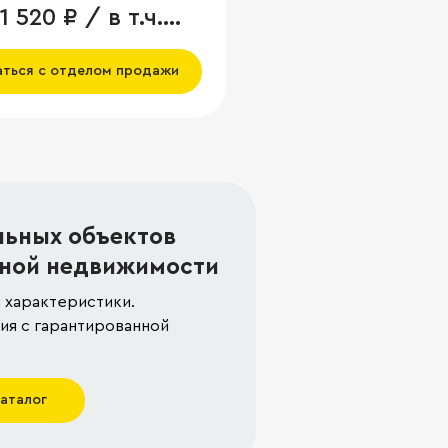
1 520 ₽ / в т.ч.
аться с отделом продажи
льных объектов
ной недвижимости
 характеристики.
я с гарантированной
каталог