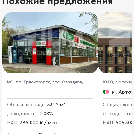
Похожие предложения
МО, г.о. Красногорск, пос. Отрадное,
ЮАО, г Москва,
Лесная ул., 17А
стр. 66
м. Авто
Общая площадь:
531.2 м²
Общая площ
Доходность:
12.08%
Доходность:
МАП:
785 000 ₽ / мес
МАП:
506 308