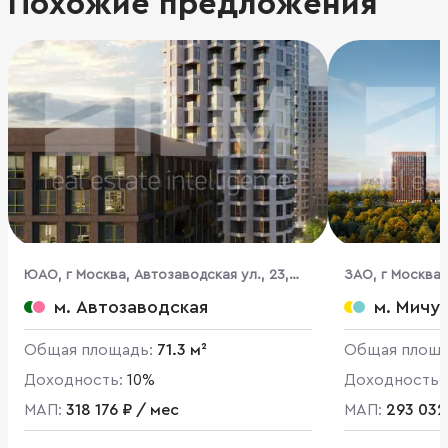
Похожие предложения
ЮАО, г Москва, Автозаводская ул., 23,
ЗАО, г Москва,
стр. 66
м. Автозаводская
м. Мичу
Общая площадь:
71.3 м²
Общая площ
Доходность:
10%
Доходность:
МАП:
318 176 ₽ / мес
МАП:
293 032