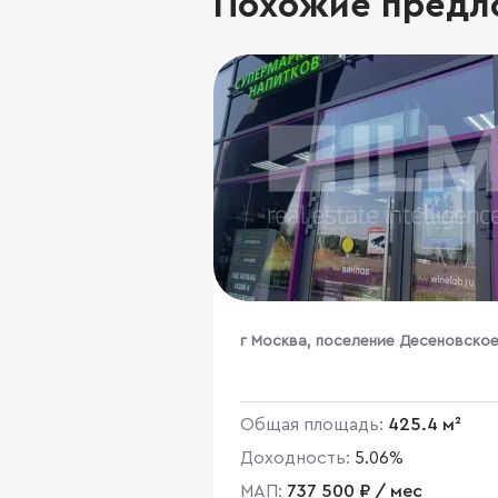
Похожие предл
г Москва, поселение Десеновское
Гренадерская ул., 9к3
Общая площадь:
425.4 м²
Доходность:
5.06%
МАП:
737 500 ₽ / мес