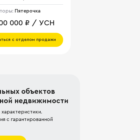
торы:
Пятерочка
000 000 ₽ / УСН
аться с отделом продажи
льных объектов
ной недвижимости
 характеристики.
я с гарантированной