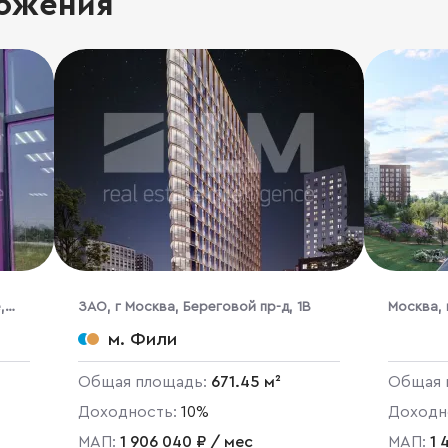
ожения
,
ЗАО, г Москва, Береговой пр-д, 1В
Москва, 
Подольск
м. Фили
Щербин
Общая площадь:
671.45 м²
Общая 
Доходность:
10%
Доходн
МАП:
1 906 040 ₽ / мес
МАП:
1 