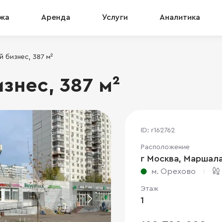
жа
Аренда
Услуги
Аналитика
 бизнес, 387 м²
знес, 387 м²
ID: r162762
Расположение
г Москва, Маршала 
м. Орехово
Этаж
1