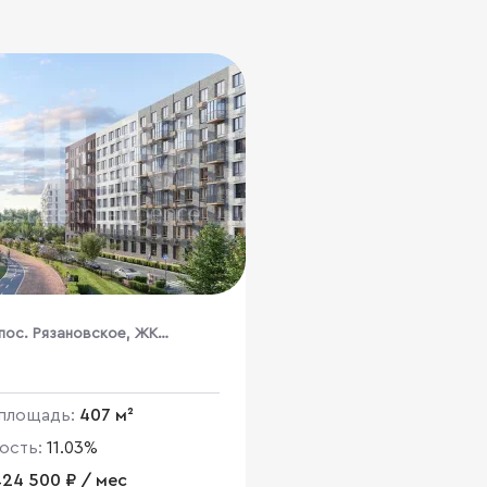
пос. Рязановское, ЖК
ие Кварталы, к4, район
ка
площадь:
407 м²
ость:
11.03%
424 500 ₽ / мес