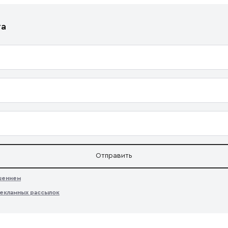
та
Отправить
ашением
екламных рассылок