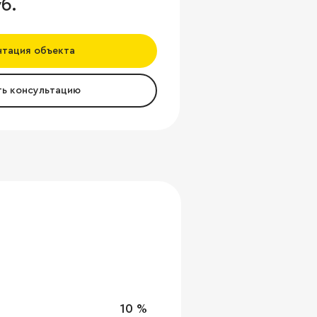
б.
нтация объекта
ть консультацию
10 %