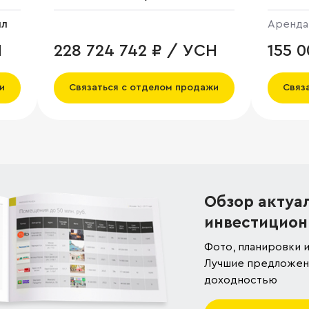
лл
Аренда
Н
228 724 742 ₽ / УСН
155 
и
Связаться с отделом продажи
Связ
Обзор актуа
инвестицион
Фото, планировки и
Лучшие предложени
доходностью