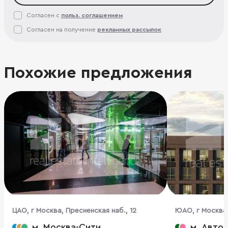
Согласен с
польз. соглашением
Согласен на получение
рекламных рассылок
Похожие предложения
ЦАО, г Москва, Пресненская наб., 12
ЮАО, г Москва,
стр. 66
м. Москва-Сити
м. Авто