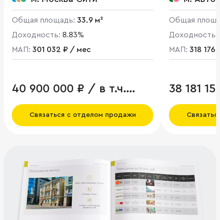
Общая площадь:
33.9 м²
Общая площ
Доходность:
8.83%
Доходность:
МАП:
301 032 ₽ / мес
МАП:
318 176 
40 900 000 ₽ / в т.ч.
38 181 1
НДС
Связаться с отделом продажи
Связатьс