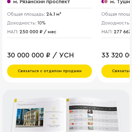
м. Рязанский проспект
м. Туши
Общая площадь:
24.1 м²
Общая площ
Доходность:
10%
Доходность:
МАП:
250 000 ₽ / мес
МАП:
277 667
30 000 000 ₽ / УСН
33 320 00
Связаться с отделом продажи
Связатьс