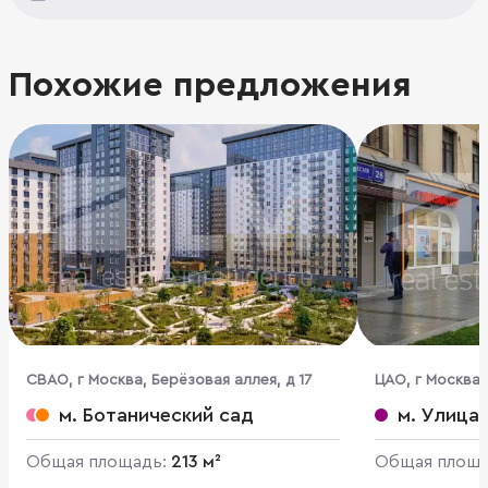
Похожие предложения
CВАО, г Москва, Берёзовая аллея, д 17
ЦАО, г Москва,
м. Ботанический сад
м. Улица 
Общая площадь:
213 м²
Общая площ