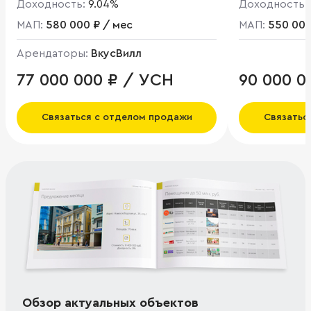
Доходность:
9.04%
Доходность:
МАП:
580 000 ₽ / мес
МАП:
550 000
Арендаторы:
ВкусВилл
77 000 000 ₽ / УСН
90 000 0
Связаться с отделом продажи
Связатьс
Обзор актуальных объектов