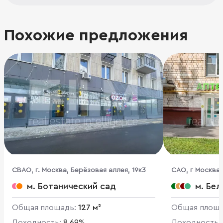
Похожие предложения
CВАО, г. Москва, Берёзовая аллея, 19к3
CАО, г Москва,
м. Ботанический сад
м. Бе
Общая площадь:
127 м²
Общая площ
Доходность:
8.69%
Доходность: