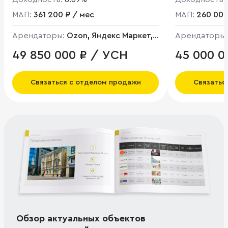
МАП:
361 200 ₽ / мес
МАП:
260 000
Арендаторы:
Ozon, Яндекс Маркет,
Арендаторы
Кафе
49 850 000 ₽ / УСН
45 000 0
Связаться с отделом продажи
Связатьс
Обзор актуальных объектов