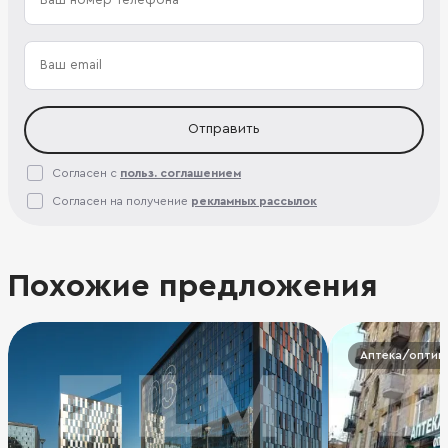
Отправить
Согласен с
польз. соглашением
Согласен на получение
рекламных рассылок
Похожие предложения
Аптека/оптик