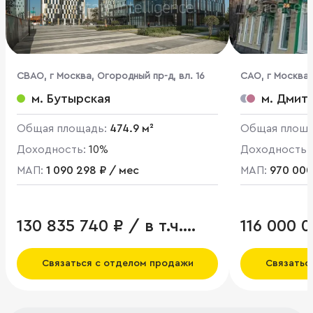
CВАО, г Москва, Огородный пр-д, вл. 16
CАО, г Москва
проезд, д 24 к 
м. Бутырская
м. Дмит
Общая площадь:
474.9 м²
Общая площ
Доходность:
10%
Доходность:
МАП:
1 090 298 ₽ / мес
МАП:
970 000
130 835 740 ₽ / в т.ч.
116 000 
НДС
Связаться с отделом продажи
Связатьс