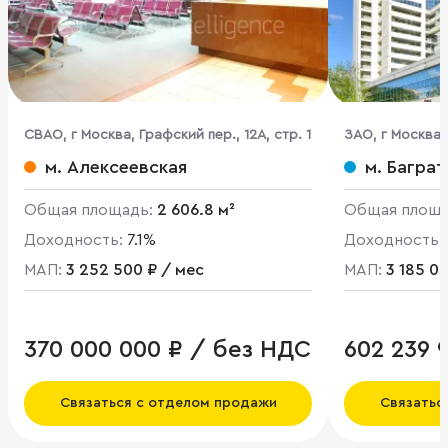
CВАО, г Москва, Графский пер., 12А, стр. 1
ЗАО, г Москва,
1
м. Алексеевская
м. Багра
Общая площадь:
2 606.8 м²
Общая площ
Доходность:
7.1%
Доходность:
МАП:
3 252 500 ₽ / мес
МАП:
3 185 0
370 000 000 ₽ / без НДС
602 239 9
НДС
Связаться с отделом продажи
Связатьс