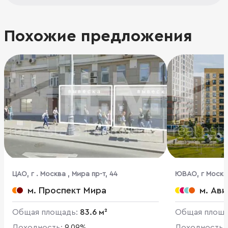
Похожие предложения
ЦАО, г . Москва , Мира пр-т, 44
ЮВАО, г Москв
д 14А к 2
м. Проспект Мира
м. Ав
Общая площадь:
83.6 м²
Общая площ
Доходность:
9.09%
Доходность: