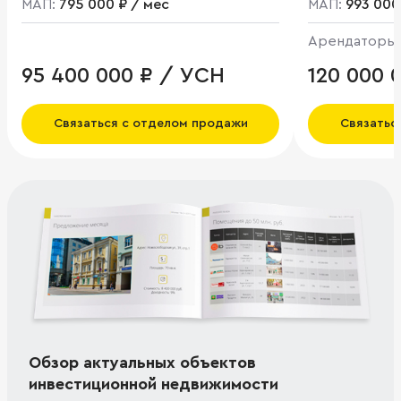
МАП:
795 000 ₽ / мес
МАП:
993 000
Арендаторы
Салон красо
95 400 000 ₽ / УСН
120 000 0
НДС
Связаться с отделом продажи
Связатьс
Обзор актуальных объектов
инвестиционной недвижимости