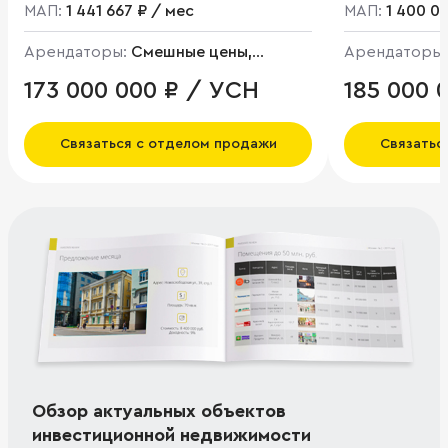
МАП:
1 441 667 ₽ / мес
МАП:
1 400 0
Арендаторы:
Смешные цены,
Арендаторы
Пятерочка
173 000 000 ₽ / УСН
185 000 
Связаться с отделом продажи
Связатьс
Обзор актуальных объектов
инвестиционной недвижимости