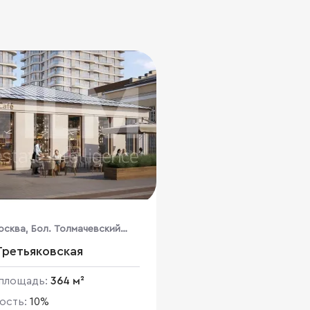
осква, Бол. Толмачевский
пер., вл. 5, стр. 1, 3, 4, 4а, 12, 13, 14, 15
Третьяковская
площадь:
364 м²
ость:
10%