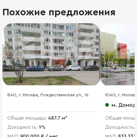
Похожие предложения
ВАО, г. Москва, Рождественская ул., 16
ЮАО, г. Москва
м. Домод
Общая площадь:
487.7 м²
Общая площ
Доходность:
9%
Доходность:
МАП:
900 000 ₽ / мес
МАП:
833 333