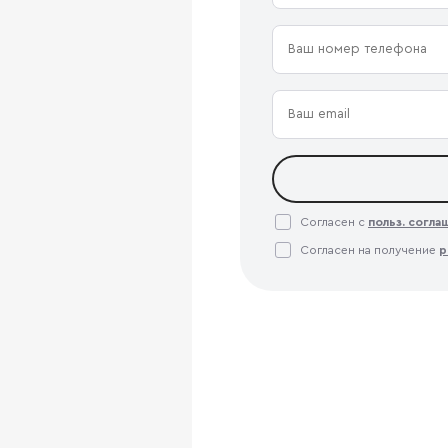
Согласен с
польз. согл
Согласен на получение
р