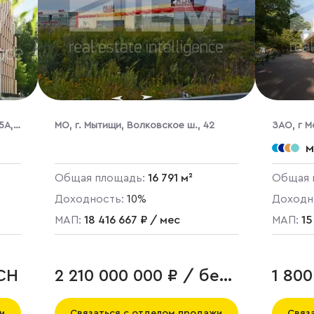
5А,
МО, г. Мытищи, Волковское ш., 42
ЗАО, г М
м
Общая площадь:
16 791 м²
Общая 
Доходность:
10%
Доходн
МАП:
18 416 667 ₽ / мес
МАП:
15
УСН
2 210 000 000 ₽ / без
1 80
НДС
и
Связаться с отделом продажи
Связ