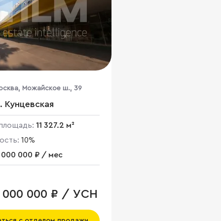
осква, Можайское ш., 39
. Кунцевская
площадь:
11 327.2 м²
ость:
10%
 000 000 ₽ / мес
0 000 000 ₽ / УСН
аться с отделом продажи