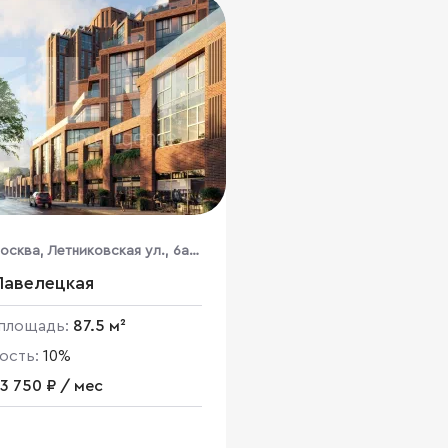
Москва, Летниковская ул., 6а,
,7,10
Павелецкая
площадь:
87.5 м²
ость:
10%
3 750 ₽ / мес