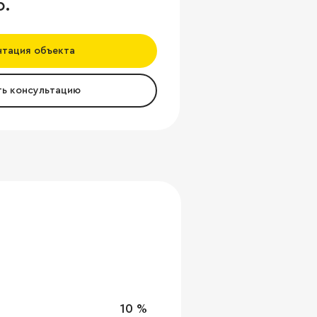
б.
нтация объекта
ть консультацию
10 %