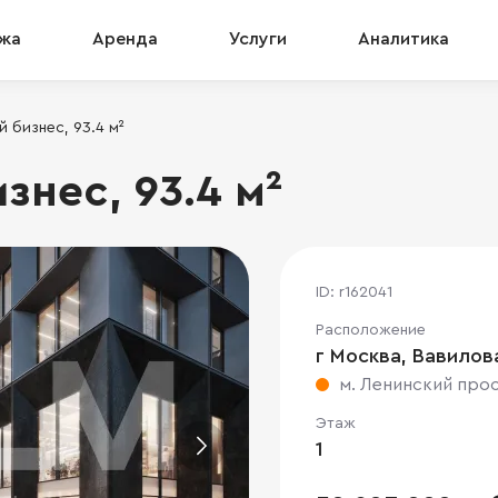
жа
Аренда
Услуги
Аналитика
 бизнес, 93.4 м²
нес, 93.4 м²
ID: r162041
Расположение
г Москва, Вавилова 
м. Ленинский про
Этаж
1