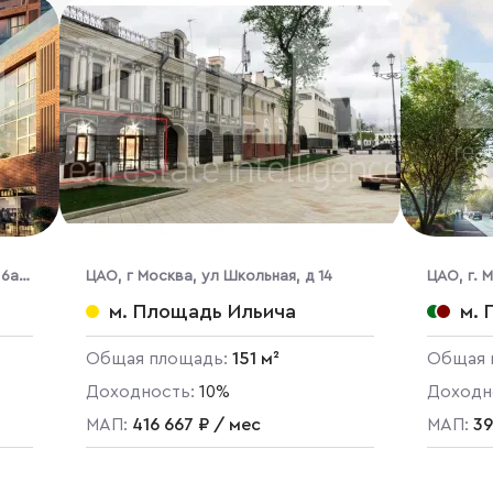
 6а,
ЦАО, г Москва, ул Школьная, д 14
ЦАО, г. 
стр. 1,2,3
м. Площадь Ильича
м. 
Общая площадь:
151 м²
Общая 
Доходность:
10%
Доходн
МАП:
416 667 ₽ / мес
МАП:
39