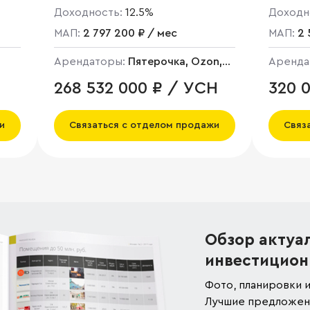
Доходность:
12.5%
Доходн
МАП:
2 797 200 ₽ / мес
МАП:
2 
Арендаторы:
Пятерочка, Ozon,
Аренда
Цветы, Аптека, Пивной магазин
Н
268 532 000 ₽ / УСН
320 
и
Связаться с отделом продажи
Связ
Обзор актуа
инвестицион
Фото, планировки и
Лучшие предложени