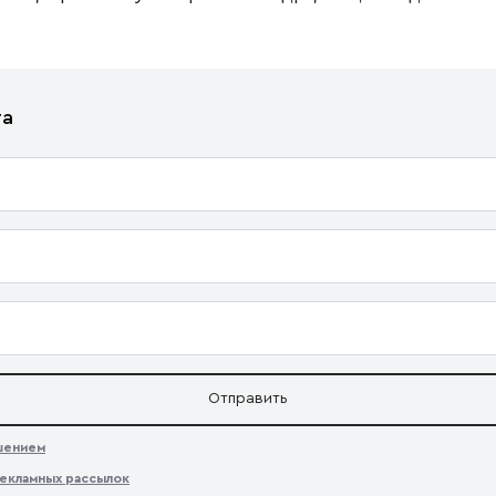
та
Отправить
ашением
екламных рассылок