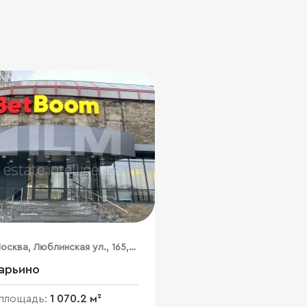
сква, Люблинская ул., 165,
арьино
площадь:
1 070.2 м²