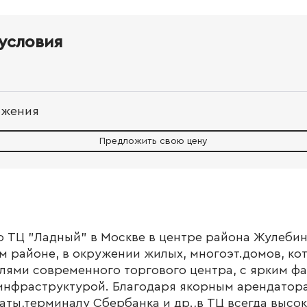
условия
ожения
Предложить свою цену
ТЦ "Ладный" в Москве в центре района Жулебино,
 районе, в окружении жилых, многоэт.домов, ко
лями современного торгового центра, с ярким ф
инфраструктурой. Благодаря якорным арендатора
маты,терминалу Сбербанка и др.,в ТЦ всегда высо