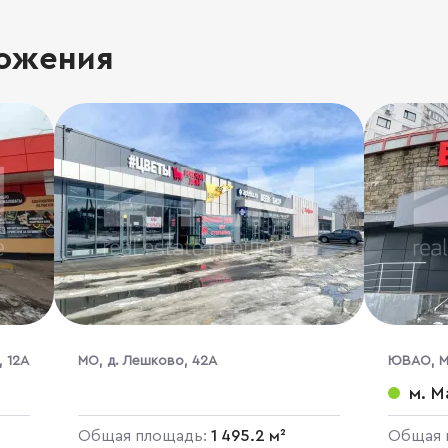
ожения
, 12А
МО, д. Лешково, 42А
ЮВАО, Мо
кор. 3
м. М
Общая площадь:
1 495.2 м²
Общая 