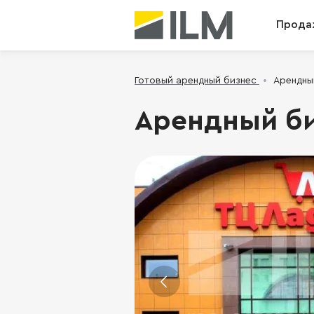
Прода
Готовый арендный бизнес
Арендны
Арендный би