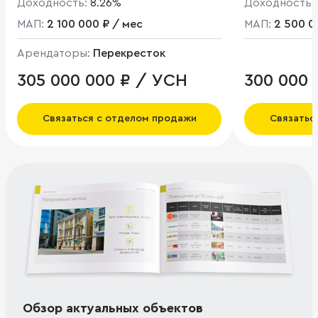
Доходность:
8.26%
Доходность:
МАП:
2 100 000 ₽ / мес
МАП:
2 500 0
Арендаторы:
Перекресток
305 000 000 ₽ / УСН
300 000 
НДС
Связаться с отделом продажи
Связатьс
Обзор актуальных объектов