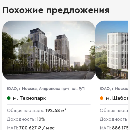
Похожие предложения
ЮАО, г Москва, Андропова пр-т, вл. 9/1
ЮАО, г Москва,
Михайловский п
м. Технопарк
м. Шабол
Общая площадь:
192.48 м²
Общая площ
Доходность:
10%
Доходность:
МАП:
700 627 ₽ / мес
МАП:
886 175