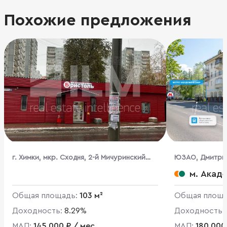
Похожие предложения
г. Химки, мкр. Сходня, 2-й Мичуринский
ЮЗАО, Дмитрия 
туп., 8а
м. Акад
Общая площадь:
103 м²
Общая площ
Доходность:
8.29%
Доходность:
МАП:
145 000 ₽ / мес
МАП:
180 000