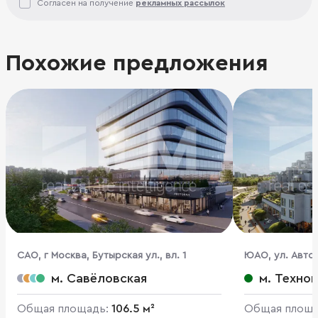
Согласен на получение
рекламных рассылок
Похожие предложения
CАО, г Москва, Бутырская ул., вл. 1
ЮАО, ул. Автоз
м. Савёловская
м. Техно
Общая площадь:
106.5 м²
Общая площ