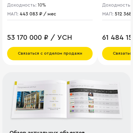
Доходность:
10%
Доходность:
МАП:
443 083 ₽ / мес
МАП:
512 368
53 170 000 ₽ / УСН
61 484 1
Связаться с отделом продажи
Связатьс
Обзор актуальных объектов