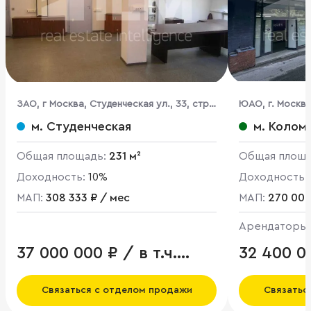
ЗАО, г Москва, Студенческая ул., 33, стр.
ЮАО, г. Москва
14
Миллионщикова 
м. Студенческая
м. Колом
Общая площадь:
231 м²
Общая площ
Доходность:
10%
Доходность:
МАП:
308 333 ₽ / мес
МАП:
270 000
Арендаторы
37 000 000 ₽ / в т.ч.
32 400 0
НДС
Связаться с отделом продажи
Связатьс