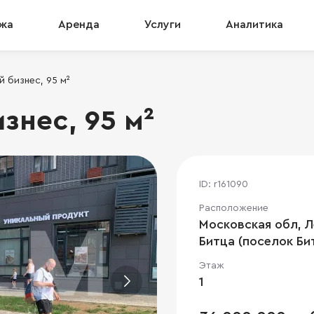
жа
Аренда
Услуги
Аналитика
 бизнес, 95 м²
знес, 95 м²
ID: r161090
Расположение
Московская обл, Л
Битца (поселок Би
Этаж
1