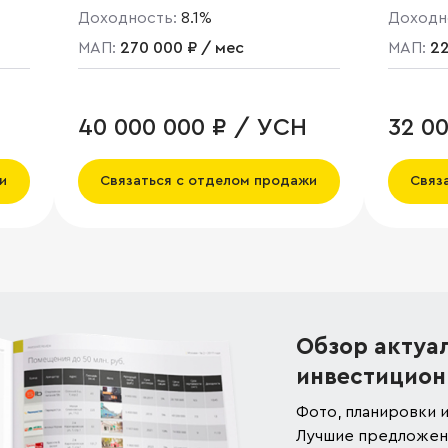
Доходность:
8.1%
Доходн
МАП:
270 000 ₽ / мес
МАП:
22
40 000 000 ₽ / УСН
32 0
и
Связаться с отделом продажи
Связ
Обзор актуа
инвестицион
Фото, планировки и
Лучшие предложени