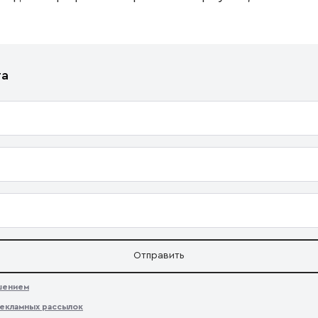
та
Отправить
ашением
екламных рассылок