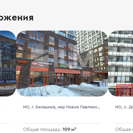
ожения
6
МО, г. Балашиха, мкр Новое Павлино,
МО, с. Д
Косинское шоссе, 12
Общая площадь:
109 м²
Общая 