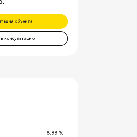
б.
нтация объекта
ть консультацию
8.33 %