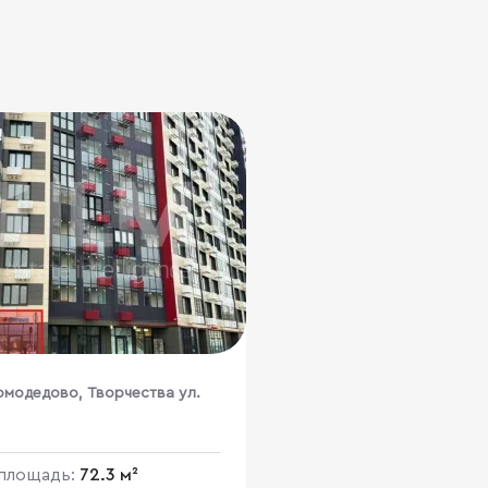
омодедово, Творчества ул.
площадь:
72.3 м²