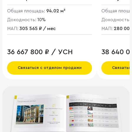
Общая площадь:
94.02 м²
Общая площ
Доходность:
10%
Доходность:
МАП:
305 565 ₽ / мес
МАП:
280 000
36 667 800 ₽ / УСН
38 640 0
Связаться с отделом продажи
Связатьс