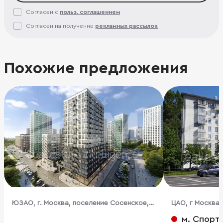
Согласен с
польз. соглашением
Согласен на получение
рекламных рассылок
Похожие предложения
ЮЗАО, г. Москва, поселение Сосенское,
ЦАО, г Москва,
жилой комплекс Бунинские Кварталы, к1.3
м. Спорт