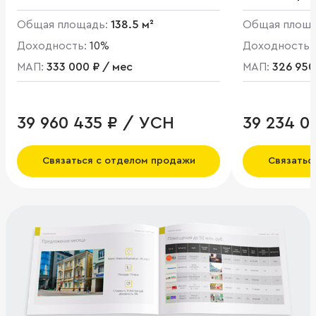
Общая площадь:
138.5 м²
Общая площ
Доходность:
10%
Доходность:
МАП:
333 000 ₽ / мес
МАП:
326 950
39 960 435 ₽ / УСН
39 234 0
Связаться с отделом продажи
Связатьс