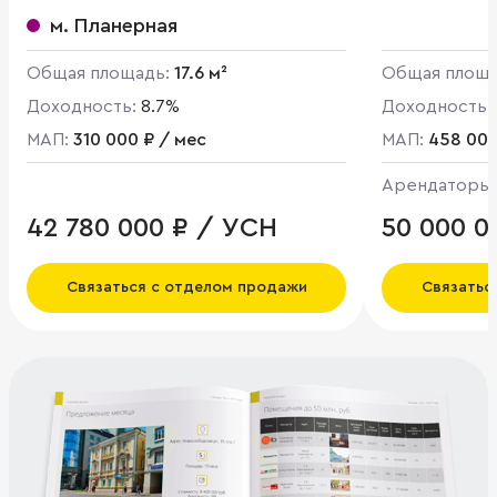
Центральная ул
м. Планерная
Общая площадь:
17.6 м²
Общая площ
Доходность:
8.7%
Доходность:
МАП:
310 000 ₽ / мес
МАП:
458 000
Арендаторы
42 780 000 ₽ / УСН
50 000 0
Связаться с отделом продажи
Связатьс