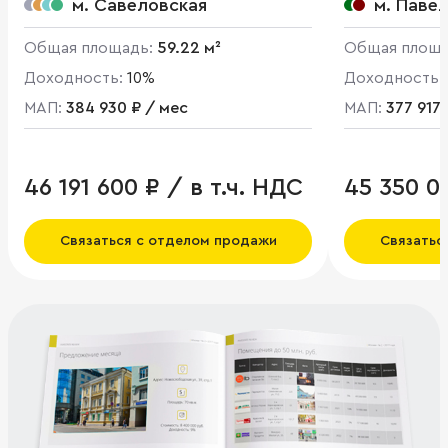
м. Савёловская
м. Паве
Общая площадь:
59.22 м²
Общая площ
Доходность:
10%
Доходность:
МАП:
384 930 ₽ / мес
МАП:
377 917 
46 191 600 ₽ / в т.ч. НДС
45 350 0
Связаться с отделом продажи
Связатьс