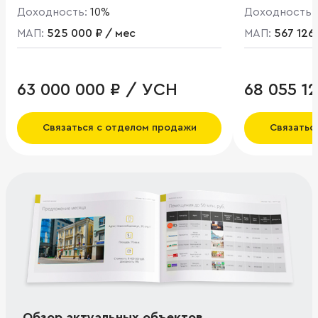
Доходность:
10%
Доходность:
МАП:
525 000 ₽ / мес
МАП:
567 126
63 000 000 ₽ / УСН
68 055 1
Связаться с отделом продажи
Связатьс
Обзор актуальных объектов