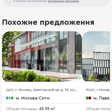
Согласен на получение
рекламных рассылок
Похожие предложения
ЦАО, г. Москва, Шмитовский пр-д, 39, кор.
ЮАО, г Москва,
6
м. Москва-Сити
м. Паве
Общая площадь:
63.95 м²
Общая площ