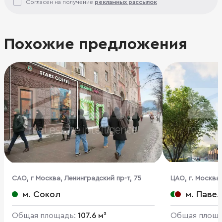
Согласен на получение
рекламных рассылок
Похожие предложения
CАО, г Москва, Ленинградский пр-т, 75
ЦАО, г. Москва,
1,2,3,7,10
м. Сокол
м. Паве
Общая площадь:
107.6 м²
Общая площ