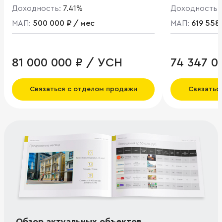
Доходность:
7.41%
Доходность:
МАП:
500 000 ₽ / мес
МАП:
619 558
81 000 000 ₽ / УСН
74 347 0
Связаться с отделом продажи
Связатьс
Обзор актуальных объектов